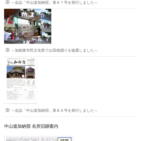
～会誌「中山道加納宿」第８７号を発行しました～
～加納東市民文化祭でお田植踊りを披露しました～
～会誌「中山道加納宿」第８６号を発行しました～
中山道加納宿 名所旧跡案内