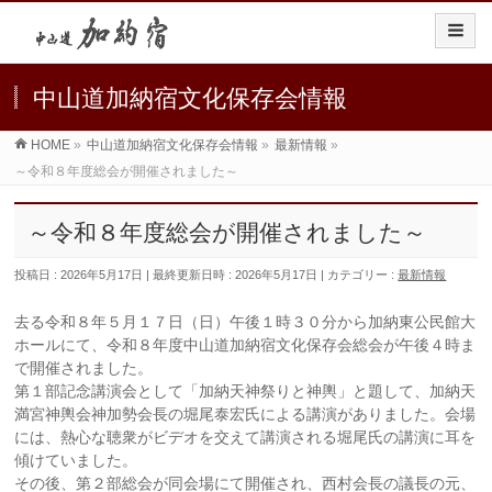
中山道加納宿文化保存会情報
HOME
»
中山道加納宿文化保存会情報
»
最新情報
»
～令和８年度総会が開催されました～
～令和８年度総会が開催されました～
投稿日 : 2026年5月17日
最終更新日時 : 2026年5月17日
カテゴリー :
最新情報
去る令和８年５月１７日（日）午後１時３０分から加納東公民館大
ホールにて、令和８年度中山道加納宿文化保存会総会が午後４時ま
で開催されました。
第１部記念講演会として「加納天神祭りと神輿」と題して、加納天
満宮神輿会神加勢会長の堀尾泰宏氏による講演がありました。会場
には、熱心な聴衆がビデオを交えて講演される堀尾氏の講演に耳を
傾けていました。
その後、第２部総会が同会場にて開催され、西村会長の議長の元、