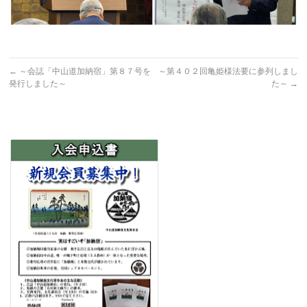
←
～会誌「中山道加納宿」第８７号を
～第４０２回亀姫様法要に参列しまし
発行しました～
た～
→