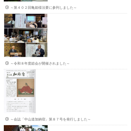
～第４０２回亀姫様法要に参列しました～
～令和８年度総会が開催されました～
～会誌「中山道加納宿」第８７号を発行しました～