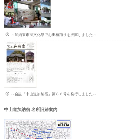
～加納東市民文化祭でお田植踊りを披露しました～
～会誌「中山道加納宿」第８６号を発行しました～
中山道加納宿 名所旧跡案内