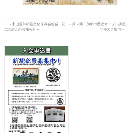
←
～中山道加納宿文化保存会総会・記
～第２回「加納の歴史オープン講座」
念講演会のお知らせ～
開催のご案内～
→