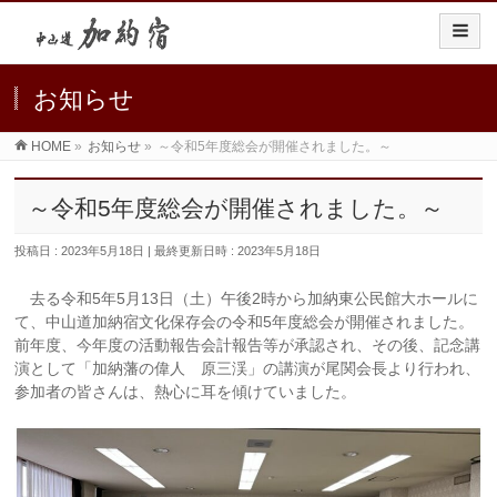
お知らせ
HOME
»
お知らせ
»
～令和5年度総会が開催されました。～
～令和5年度総会が開催されました。～
投稿日 : 2023年5月18日
最終更新日時 : 2023年5月18日
去る令和5年5月13日（土）午後2時から加納東公民館大ホールに
て、中山道加納宿文化保存会の令和5年度総会が開催されました。
前年度、今年度の活動報告会計報告等が承認され、その後、記念講
演として「加納藩の偉人 原三渓」の講演が尾関会長より行われ、
参加者の皆さんは、熱心に耳を傾けていました。