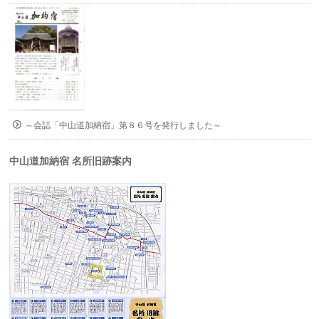
～会誌「中山道加納宿」第８６号を発行しました～
中山道加納宿 名所旧跡案内