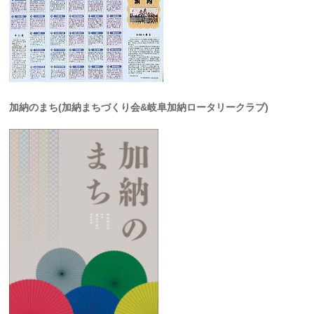
加納のまち(加納まちづくり会&岐阜加納ロータリークラブ)