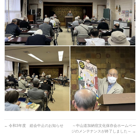
←
令和3年度 総会中止のお知らせ
～中山道加納宿文化保存会ホームペー
ジのメンテナンスが終了しました～
→