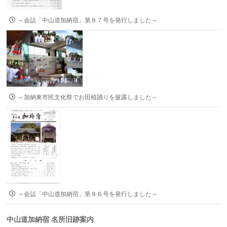
～会誌「中山道加納宿」第８７号を発行しました～
～加納東市民文化祭でお田植踊りを披露しました～
～会誌「中山道加納宿」第８６号を発行しました～
中山道加納宿 名所旧跡案内