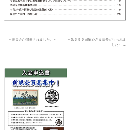
←
～役員会が開催されました。～
～第３９６回亀姫さま法要が行われま
した～
→