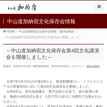
中山道加納宿文化保存会情報
HOME
»
中山道加納宿文化保存会情報
»
講演会報告
»
～中山道加納宿文化保存会第4回文化講演会を開催しました～
～中山道加納宿文化保存会第4回文化講演
会を開催しました～
投稿日 : 2025年2月24日
最終更新日時 : 2025年2月24日
カテゴリー :
講演会報告
令和7年2月23日の午後2時から、岐阜駅隣接のハ－トフルスクエ
アＧの研修室50に於いて第4回文化講演会を開催しました。
令和6年は、初代加納藩主・奥平信昌の正室で、徳川家康の長
女・亀姫の400回忌を迎え、5月27日の命日に光國寺で法要が行わ
れました。
令和6年5月の総会時には、第3回文化講演会「家康の長女・亀姫