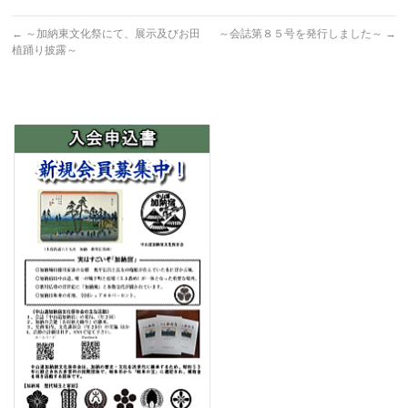
←
～加納東文化祭にて、展示及びお田
～会誌第８５号を発行しました～
→
植踊り披露～