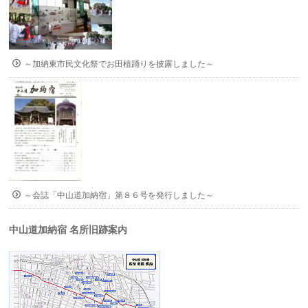
～加納東市民文化祭でお田植踊りを披露しました～
～会誌「中山道加納宿」第８６号を発行しました～
中山道加納宿 名所旧跡案内